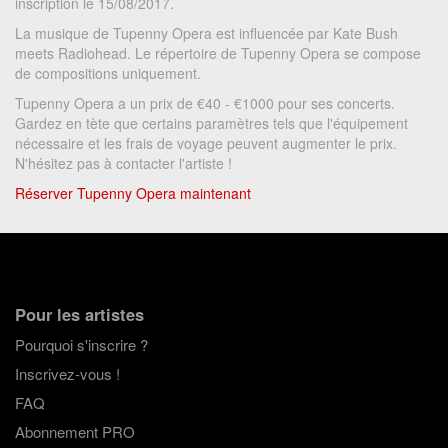
inscription le 15/08/2017.
La musique de Tupenny Opera est influencée par Kate Bush
meets Radiohead. Le répertoire de Tupenny Opera se compose
de compositions uniquement.
Tupenny Opera a un prix de €40 - €1000 pour ses concerts.
Gardez en tète que certains paramètres tels que l'équipement
nécessaire et les frais de voyage peuvent augmenter le prix.
N'hésitez pas à contacter l'artiste !
Réserver Tupenny Opera maintenant
Pour les artistes
Pourquoi s'inscrire ?
Inscrivez-vous !
FAQ
Abonnement PRO