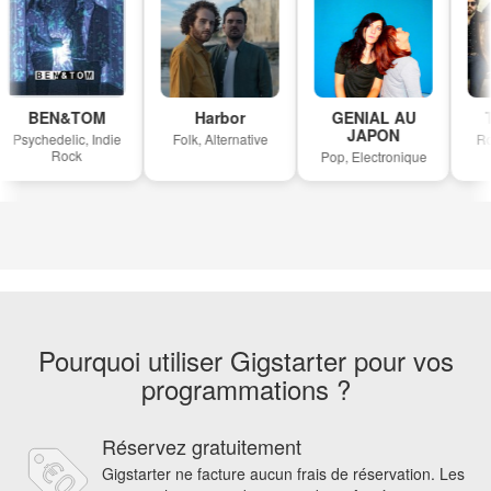
BEN&TOM
Harbor
GENIAL AU
T
JAPON
Psychedelic, Indie
Folk, Alternative
Roc
Rock
Pop, Electronique
Pourquoi utiliser Gigstarter pour vos
programmations ?
Réservez gratuitement
Gigstarter ne facture aucun frais de réservation. Les