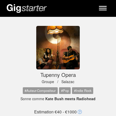
Toggle
navigati
Tupenny Opera
Groupe /
Salazac
#Auteur-Compositeur
#Pop
#Indie Rock
Sonne comme
Kate Bush meets Radiohead
Estimation €40 - €1000