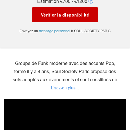
Estimation €700 - €1200
Vérifier la disponibilité
Envoyez un
message personnel
à SOUL SOCIETY PARIS
Groupe de Funk moderne avec des accents Pop,
formé il y a 4 ans, Soul Society Paris propose des
sets adaptés aux événements et sont constitués de
classiques du genre (Jamiroquai, M.Jackson, S.
Wonder, Chaka Khan...) mais aussi de morceaux
plus récents et réarrangés en mode funk (Parcels,
Incognito, Jawny, Dua Lipa, Céleste,…) pour un
maximum d'ambiance.