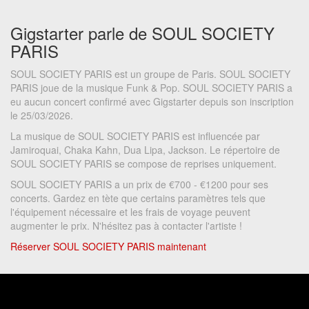
Gigstarter parle de SOUL SOCIETY
PARIS
SOUL SOCIETY PARIS est un groupe de Paris. SOUL SOCIETY
PARIS joue de la musique Funk & Pop. SOUL SOCIETY PARIS a
eu aucun concert confirmé avec Gigstarter depuis son inscription
le 25/03/2026.
La musique de SOUL SOCIETY PARIS est influencée par
Jamiroquai, Chaka Kahn, Dua Lipa, Jackson. Le répertoire de
SOUL SOCIETY PARIS se compose de reprises uniquement.
SOUL SOCIETY PARIS a un prix de €700 - €1200 pour ses
concerts. Gardez en tète que certains paramètres tels que
l'équipement nécessaire et les frais de voyage peuvent
augmenter le prix. N'hésitez pas à contacter l'artiste !
Réserver SOUL SOCIETY PARIS maintenant