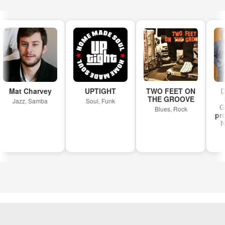
Mat Charvey
UPTIGHT
TWO FEET ON
DE
THE GROOVE
S
Jazz, Samba
Soul, Funk
Gr
Blues, Rock
prof
No