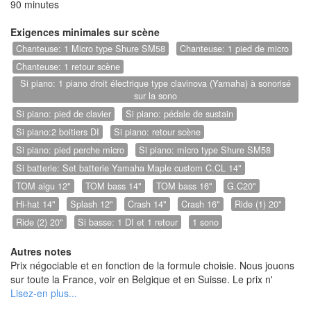
90 minutes
Exigences minimales sur scène
Chanteuse: 1 Micro type Shure SM58
Chanteuse: 1 pied de micro
Chanteuse: 1 retour scène
Si piano: 1 piano droit électrique type clavinova (Yamaha) à sonorisé
sur la sono
Si piano: pied de clavier
Si piano: pédale de sustain
Si piano:2 boitiers DI
Si piano: retour scène
Si piano: pied perche micro
Si piano: micro type Shure SM58
Si batterie: Set batterie Yamaha Maple custom C.CL 14"
TOM aigu 12"
TOM bass 14"
TOM bass 16"
G.C20"
Hi-hat 14"
Splash 12"
Crash 14"
Crash 16"
Ride (1) 20"
Ride (2) 20"
Si basse: 1 DI et 1 retour
1 sono
Autres notes
Prix négociable et en fonction de la formule choisie. Nous jouons
sur toute la France, voir en Belgique et en Suisse. Le prix n'
inclue pas les frais de voyage, l' hébergement et les repas (si
concert à plus de 200km de La Loire Atlantique ou de la Vendée).