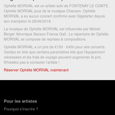
Ophélie MORIVAL est un artiste solo de FONTENAY LE COMTE.
Ophélie MORIVAL joue de la musique Chanson. Ophélie
MORIVAL a eu aucun concert confirmé avec Gigstarter depuis
son inscription le 28/06/2018.
La musique de Ophélie MORIVAL est influencée par Michel
Berger Véronique Sanson France Gall . Le répertoire de Ophélie
MORIVAL se compose de reprises & compositions.
Ophélie MORIVAL a un prix de €150 - €450 pour ses concerts.
Gardez en tète que certains paramètres tels que l'équipement
nécessaire et les frais de voyage peuvent augmenter le prix.
N'hésitez pas à contacter l'artiste !
Réserver Ophélie MORIVAL maintenant
Pour les artistes
Pourquoi s'inscrire ?