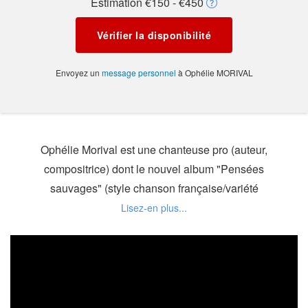
Estimation €150 - €450
Vérifier la disponibilité
Envoyez un
message personnel
à Ophélie MORIVAL
Ophélie Morival est une chanteuse pro (auteur,
compositrice) dont le nouvel album "Pensées
sauvages" (style chanson française/variété
française) est sorti le 5 mars 2018. Tous les titres de
l' album sont actuellement en playlist sur une
trentaine de radios FM et en particulier "Ce n'est
pas vrai", "Aime et donne" et "Que je me
souvienne". Un concert peut durer jusqu'à 1H30
(modulable selon la demande de l' organisateur) et