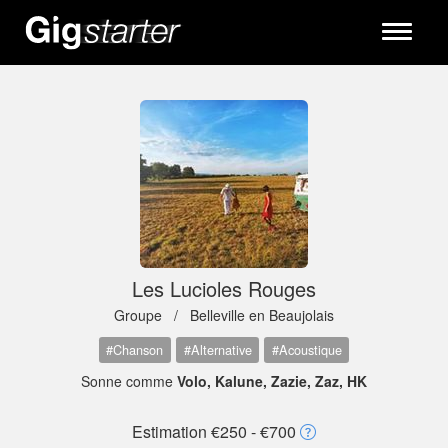
Toggle
navigati
Les Lucioles Rouges
Groupe /
Belleville en Beaujolais
#Chanson
#Alternative
#Acoustique
Sonne comme
Volo, Kalune, Zazie, Zaz, HK
Estimation €250 - €700