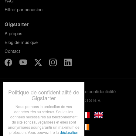
FAQ
Filtrer par occasion
Gigstarter
A propos
Blog de musique
Contact
Politique de confidentialité de
Termes et conditions
Politique de confidentialité
Gigstarter
© 2012-2026 GRASSROOTS B.V.
Nous prenons la protection de vos
données très au sérieux. Seules les
données nécessaires au fonctionnement
du site sont sauvegardées et elles sont
anonymisées pour garantir un maximum de
protection. Vous pouvez lire la
déclaration