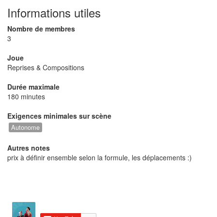
univers poétique et coloré avec un décor soigné et
Informations utiles
une présence scénique conviviale et humoristique
Nombre de membres
des membres du groupe. Vous ne serez pas déçus
3
:)
Joue
Reprises & Compositions
Durée maximale
180 minutes
Exigences minimales sur scène
Autonome
Autres notes
prix à définir ensemble selon la formule, les déplacements :)