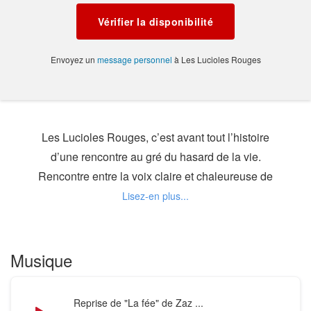
Vérifier la disponibilité
Envoyez un
message personnel
à Les Lucioles Rouges
Les Lucioles Rouges, c’est avant tout l’histoire
d’une rencontre au gré du hasard de la vie.
Rencontre entre la voix claire et chaleureuse de
Perrine et la guitare-nylon tantôt trémolée, tantôt
wah-wah-tée de Rémi.
De leurs connivences naîtra, en 2017, l’envie
Musique
immédiate de chanter et de jouer ensemble, pour
dénoncer, pour dépeindre, et pour tenter de porter
Audio
Reprise de "La fée" de Zaz ...