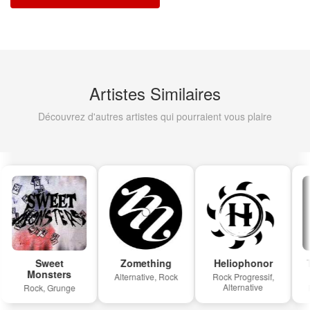
Artistes Similaires
Découvrez d'autres artistes qui pourraient vous plaire
Sweet
Zomething
Heliophonor
T
Monsters
Alternative, Rock
Rock Progressif,
Alternative
Rock, Grunge
R