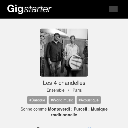
Toggle
navigati
Les 4 chandelles
Ensemble /
Paris
#Baroque
#World music
#Acoustique
Sonne comme
Monteverdi ; Purcell ; Musique
traditionnelle