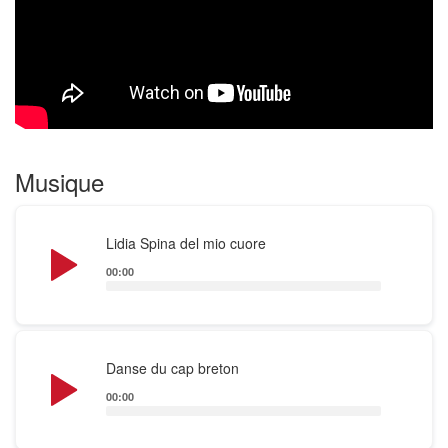
médiévaux, les catches de Purcell, les scherzi
musicali et les madrigaux profanes de Monteverdi.
Musique
Audio
Lidia Spina del mio cuore
Player
00:00
Audio
Danse du cap breton
Player
00:00