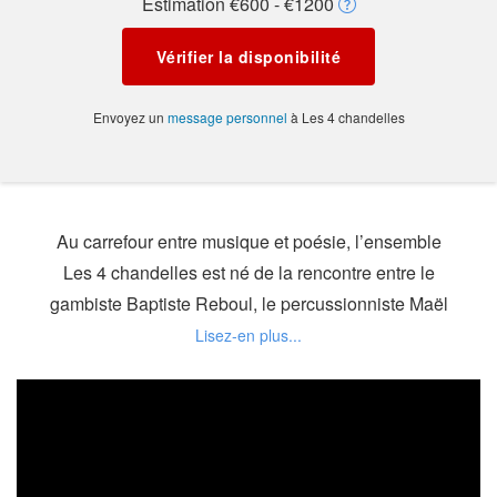
Estimation €600 - €1200
Vérifier la disponibilité
Envoyez un
message personnel
à Les 4 chandelles
Au carrefour entre musique et poésie, l’ensemble
Les 4 chandelles est né de la rencontre entre le
gambiste Baptiste Reboul, le percussionniste Maël
Guezel et les chanteuses Fanny Mouquod et
Clémence Maucourant. Adeptes des concerts de
poche et de cadres intimistes, ils investissent
jardins, salons et petites scènes de théâtre.
Musiques traditionnelles du cap breton, de Suède et
d’Amérique du Nord côtoient les intermèdes