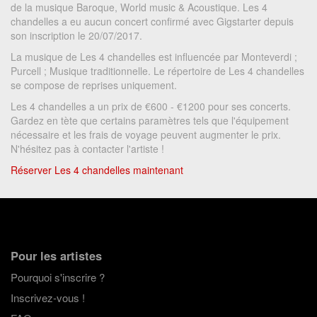
de la musique Baroque, World music & Acoustique. Les 4
chandelles a eu aucun concert confirmé avec Gigstarter depuis
son inscription le 20/07/2017.
La musique de Les 4 chandelles est influencée par Monteverdi ;
Purcell ; Musique traditionnelle. Le répertoire de Les 4 chandelles
se compose de reprises uniquement.
Les 4 chandelles a un prix de €600 - €1200 pour ses concerts.
Gardez en tète que certains paramètres tels que l'équipement
nécessaire et les frais de voyage peuvent augmenter le prix.
N'hésitez pas à contacter l'artiste !
Réserver Les 4 chandelles maintenant
Pour les artistes
Pourquoi s'inscrire ?
Inscrivez-vous !