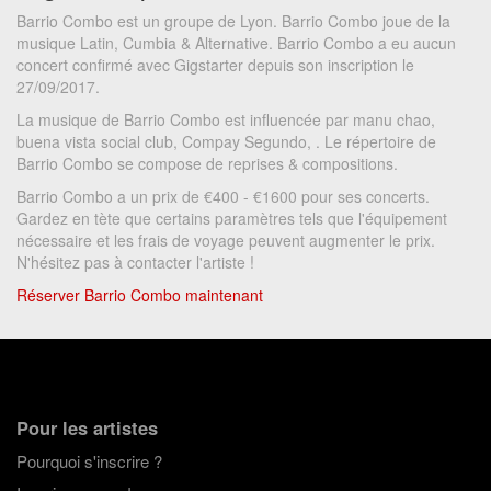
Barrio Combo est un groupe de Lyon. Barrio Combo joue de la
musique Latin, Cumbia & Alternative. Barrio Combo a eu aucun
concert confirmé avec Gigstarter depuis son inscription le
27/09/2017.
La musique de Barrio Combo est influencée par manu chao,
buena vista social club, Compay Segundo, . Le répertoire de
Barrio Combo se compose de reprises & compositions.
Barrio Combo a un prix de €400 - €1600 pour ses concerts.
Gardez en tète que certains paramètres tels que l'équipement
nécessaire et les frais de voyage peuvent augmenter le prix.
N'hésitez pas à contacter l'artiste !
Réserver Barrio Combo maintenant
Pour les artistes
Pourquoi s'inscrire ?