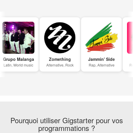
Grupo Malanga
Zomething
Jammin' Side
Latin, World music
Alternative, Rock
Rap, Alternative
Roc
Pourquoi utiliser Gigstarter pour vos
programmations ?