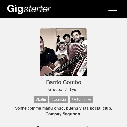
Toggle
navigati
Barrio Combo
Groupe /
Lyon
#Latin
#Cumbia
#Alternative
Sonne comme
manu chao, buena vista social club,
Compay Segundo,