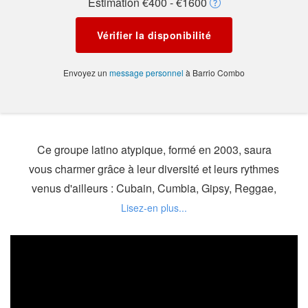
Estimation €400 - €1600
Vérifier la disponibilité
Envoyez un
message personnel
à Barrio Combo
Ce groupe latino atypique, formé en 2003, saura
vous charmer grâce à leur diversité et leurs rythmes
venus d'ailleurs : Cubain, Cumbia, Gipsy, Reggae,
Boléro, Jazz.
Ils ont su s'approprier les différentes influences de
cette musique afin de créer un style original.
Afin de découvrir leur univers, n'hésitez pas à entrer