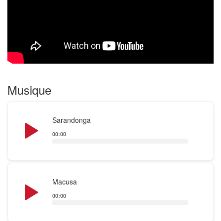
en contact avec ces trois artistes. Un moment de
partage et de convivialité assuré.
Musique
Audio
Sarandonga
Player
00:00
Audio
Macusa
Player
00:00